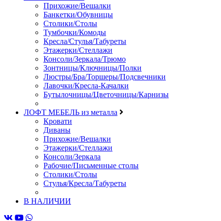
Прихожие/Вешалки
Банкетки/Обувницы
Столики/Столы
Тумбочки/Комоды
Кресла/Стулья/Табуреты
Этажерки/Стеллажи
Консоли/Зеркала/Трюмо
Зонтницы/Ключницы/Полки
Люстры/Бра/Торшеры/Подсвечники
Лавочки/Кресла-Качалки
Бутылочницы/Цветочницы/Карнизы
ЛОФТ МЕБЕЛЬ из металла
Кровати
Диваны
Прихожие/Вешалки
Этажерки/Стеллажи
Консоли/Зеркала
Рабочие/Письменные столы
Столики/Столы
Стулья/Кресла/Табуреты
В НАЛИЧИИ