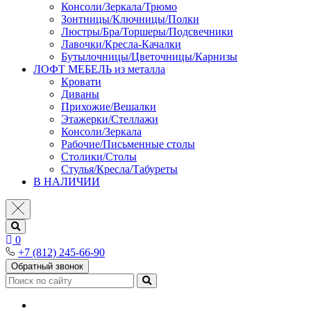
Консоли/Зеркала/Трюмо
Зонтницы/Ключницы/Полки
Люстры/Бра/Торшеры/Подсвечники
Лавочки/Кресла-Качалки
Бутылочницы/Цветочницы/Карнизы
ЛОФТ МЕБЕЛЬ из металла
Кровати
Диваны
Прихожие/Вешалки
Этажерки/Стеллажи
Консоли/Зеркала
Рабочие/Письменные столы
Столики/Столы
Стулья/Кресла/Табуреты
В НАЛИЧИИ
0
+7 (812) 245-66-90
Обратный звонок