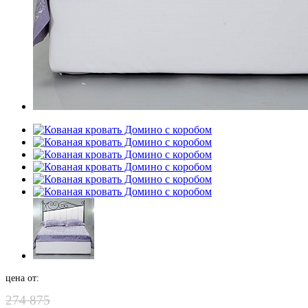
цена от:
274 875