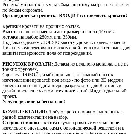
Решетка утопает в раму на 20мм., поэтому матрас не съезжает
по бокам с кровати.
Ортопедическая решетка ВХОДИТ в стоимость кровати!
Крепежи кровати на прочных болтах.
Высота спального места имеет размер от пола ДО низа
матраса на выбор 280мм или 330мм.
Под заказ сделаем ЛЮБУЮ высоту уровня спального места.
Ножки укомплектованы мягкими войлочными «пятками» для
защиты поверхности пола от повреждений.
РИСУНОК КРОВАТИ:
Делаем из цельного металла, а не из
тонких трубочек.
Сделаем ЛЮБОЙ дизайн под заказ, огромный опыт в
изготовлении кроватей под заказ - по фото или 3D модели
клиента или наши дизайнеры разработают для Вас новый
дизайн кровати с учетом всех пожеланий. Индивидуальный
проект.
Услуги дизайнера бесплатно!
КОМПЛЕКТАЦИЯ:
Любую кровать можно выполнить в
разной комплектации на выбор.
С одной спинкой
– в этом случае кровать имеет кованое
изголовье с рисунком, рама с ортопедической решеткой и в
ногах небольшой П-образный бортик для фиксации матраса.