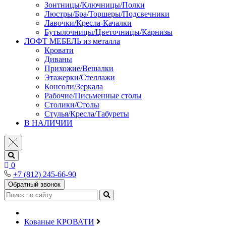
Зонтницы/Ключницы/Полки
Люстры/Бра/Торшеры/Подсвечники
Лавочки/Кресла-Качалки
Бутылочницы/Цветочницы/Карнизы
ЛОФТ МЕБЕЛЬ из металла
Кровати
Диваны
Прихожие/Вешалки
Этажерки/Стеллажи
Консоли/Зеркала
Рабочие/Письменные столы
Столики/Столы
Стулья/Кресла/Табуреты
В НАЛИЧИИ
0
+7 (812) 245-66-90
Обратный звонок
Кованые КРОВАТИ