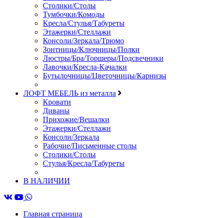
Столики/Столы
Тумбочки/Комоды
Кресла/Стулья/Табуреты
Этажерки/Стеллажи
Консоли/Зеркала/Трюмо
Зонтницы/Ключницы/Полки
Люстры/Бра/Торшеры/Подсвечники
Лавочки/Кресла-Качалки
Бутылочницы/Цветочницы/Карнизы
ЛОФТ МЕБЕЛЬ из металла
Кровати
Диваны
Прихожие/Вешалки
Этажерки/Стеллажи
Консоли/Зеркала
Рабочие/Письменные столы
Столики/Столы
Стулья/Кресла/Табуреты
В НАЛИЧИИ
Главная страница