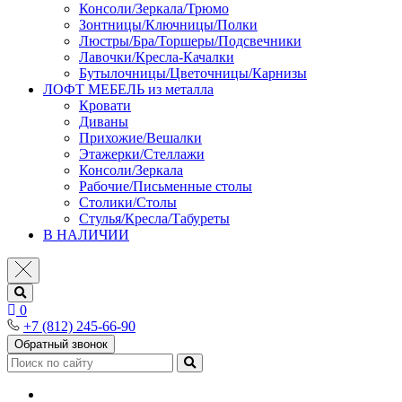
Консоли/Зеркала/Трюмо
Зонтницы/Ключницы/Полки
Люстры/Бра/Торшеры/Подсвечники
Лавочки/Кресла-Качалки
Бутылочницы/Цветочницы/Карнизы
ЛОФТ МЕБЕЛЬ из металла
Кровати
Диваны
Прихожие/Вешалки
Этажерки/Стеллажи
Консоли/Зеркала
Рабочие/Письменные столы
Столики/Столы
Стулья/Кресла/Табуреты
В НАЛИЧИИ
0
+7 (812) 245-66-90
Обратный звонок