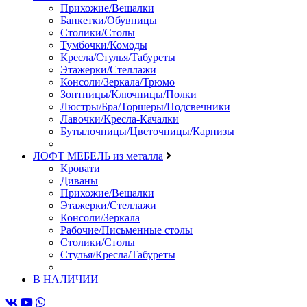
Прихожие/Вешалки
Банкетки/Обувницы
Столики/Столы
Тумбочки/Комоды
Кресла/Стулья/Табуреты
Этажерки/Стеллажи
Консоли/Зеркала/Трюмо
Зонтницы/Ключницы/Полки
Люстры/Бра/Торшеры/Подсвечники
Лавочки/Кресла-Качалки
Бутылочницы/Цветочницы/Карнизы
ЛОФТ МЕБЕЛЬ из металла
Кровати
Диваны
Прихожие/Вешалки
Этажерки/Стеллажи
Консоли/Зеркала
Рабочие/Письменные столы
Столики/Столы
Стулья/Кресла/Табуреты
В НАЛИЧИИ