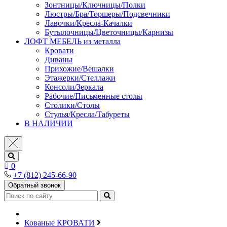
Зонтницы/Ключницы/Полки
Люстры/Бра/Торшеры/Подсвечники
Лавочки/Кресла-Качалки
Бутылочницы/Цветочницы/Карнизы
ЛОФТ МЕБЕЛЬ из металла
Кровати
Диваны
Прихожие/Вешалки
Этажерки/Стеллажи
Консоли/Зеркала
Рабочие/Письменные столы
Столики/Столы
Стулья/Кресла/Табуреты
В НАЛИЧИИ
0
+7 (812) 245-66-90
Обратный звонок
Кованые КРОВАТИ