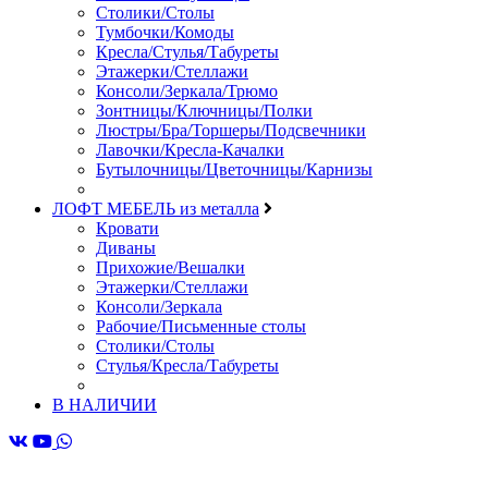
Столики/Столы
Тумбочки/Комоды
Кресла/Стулья/Табуреты
Этажерки/Стеллажи
Консоли/Зеркала/Трюмо
Зонтницы/Ключницы/Полки
Люстры/Бра/Торшеры/Подсвечники
Лавочки/Кресла-Качалки
Бутылочницы/Цветочницы/Карнизы
ЛОФТ МЕБЕЛЬ из металла
Кровати
Диваны
Прихожие/Вешалки
Этажерки/Стеллажи
Консоли/Зеркала
Рабочие/Письменные столы
Столики/Столы
Стулья/Кресла/Табуреты
В НАЛИЧИИ