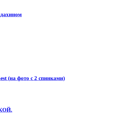
лдахином
st (на фото с 2 спинками)
НКОЙ.